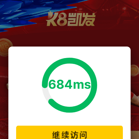
684ms