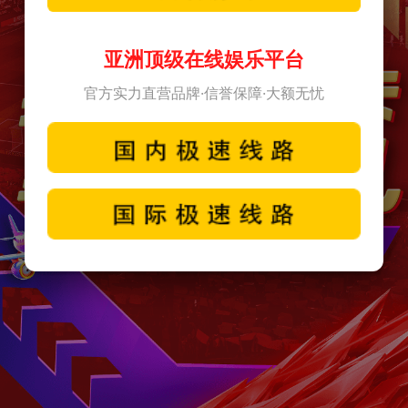
亚洲顶级在线娱乐平台
官方实力直营品牌·信誉保障·大额无忧